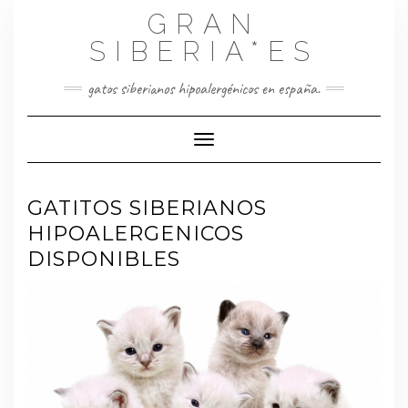
Saltar
GRAN
al
contenido
SIBERIA*ES
gatos siberianos hipoalergénicos en españa.
Cambiar modo de navegación
GATITOS SIBERIANOS
HIPOALERGENICOS
DISPONIBLES