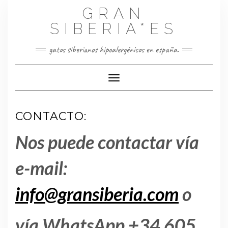
Saltar
GRAN
al
contenido
SIBERIA*ES
gatos siberianos hipoalergénicos en españa.
Cambiar modo de navegación
CONTACTO:
Nos puede contactar vía
e-mail:
info@gransiberia.com
o
vía WhatsApp +34 605